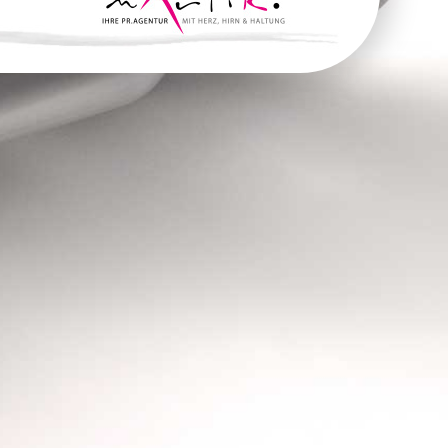
tner für alle Belange, wenn es weit gefasst um
, sich sichtbar zu machen, sich zu zeigen und
iri" oder "K.", wie Kunden und Freunde sie auch
 nur einer Person sein: PR-und Werbe-Strategin,
al-Media-Managerin oder Eventmanagerin.
teilung mit Herz, Hirn und Haltung!