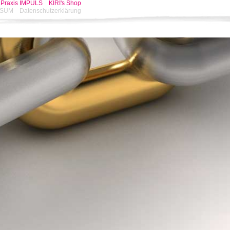
.Praxis IMPULS
KIRI's Shop
In ihr finden Sie einen Ansprechpar
SSUM
Datenschutzerklärung
"Öffentlichkeitsarbeit" geht, darum
andere für sich zu gewinnen. "Frau K
gerne nennen, kann Ihr Medienprofi in
Autorin, Grafikerin, Fotografin, Soci
Kurz gesagt: Ihre externe Marketingab