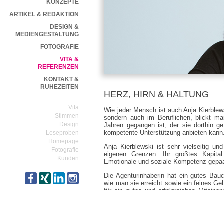
KONZEPTE
ARTIKEL & REDAKTION
DESIGN &
MEDIENGESTALTUNG
FOTOGRAFIE
VITA &
REFERENZEN
KONTAKT &
RUHEZEITEN
HERZ, HIRN & HALTUNG
Vita
Wie jeder Mensch ist auch Anja Kierblews
Stimmen
sondern auch im Beruflichen, blickt m
Design
Jahren gegangen ist, der sie dorthin gef
kompetente Unterstützung anbieten kann
Leseproben
Homepage
Anja Kierblewski ist sehr vielseitig u
Fotografie
eigenen Grenzen. Ihr größtes Kapita
Kunden
Emotionale und soziale Kompetenz gepaart
Die Agenturinhaberin hat ein gutes Ba
wie man sie erreicht sowie ein feines Ge
für ein gutes und erfolgreiches Miteinan
ihrem wachen, psychologisch geschult un
auf gelernten handwerklichen Fähigkeiten
effektive Strategien.