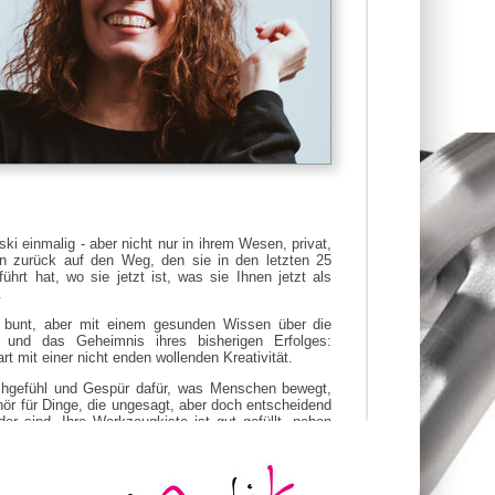
ki einmalig - aber nicht nur in ihrem Wesen, privat,
an zurück auf den Weg, den sie in den letzten 25
ührt hat, wo sie jetzt ist, was sie Ihnen jetzt als
.
nd bunt, aber mit einem gesunden Wissen über die
l und das Geheimnis ihres bisherigen Erfolges:
 mit einer nicht enden wollenden Kreativität.
uchgefühl und Gespür dafür, was Menschen bewegt,
hör für Dinge, die ungesagt, aber doch entscheidend
der sind. Ihre Werkzeugkiste ist gut gefüllt, neben
d geübten Geist verfügt sie über die von der Pike
 für leidenschaftliche Texte, stilvolle Designs und